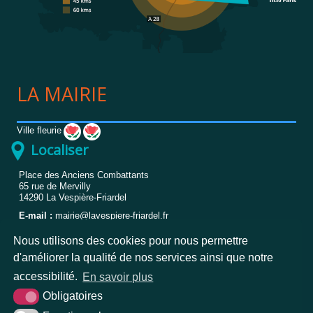
LA MAIRIE
Ville fleurie
Localiser
Place des Anciens Combattants
65 rue de Mervilly
14290
La Vespière-Friardel
E-mail :
mairie@lavespiere-friardel.fr
Téléphone :
02.31.32.83.84
Nous utilisons des cookies pour nous permettre
Horaires*
d'améliorer la qualité de nos services ainsi que notre
accessibilité.
En savoir plus
Lundi
8h30-12h30 et 13h30-17h
Mardi
8h30-12h30 et 13h30-17h
Obligatoires
Mercredi
8h30-12h30 et 13h30-17h