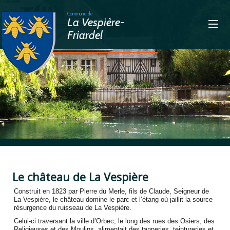
Commune de
La Vespière-
Friardel
>
Le château de La Vespière
Construit en 1823 par Pierre du Merle, fils de Claude, Seigneur de
La Vespière, le château domine le parc et l’étang où jaillit la source
résurgence du ruisseau de La Vespière.
Celui-ci traversant la ville d’Orbec, le long des rues des Osiers, des
Religieuses et des Moulins, alimentait des tanneries, teintureries et