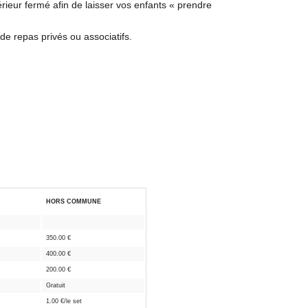
ieur fermé afin de laisser vos enfants « prendre
de repas privés ou associatifs.
HORS COMMUNE
350.00 €
400.00 €
200.00 €
Gratuit
1.00 €/le set