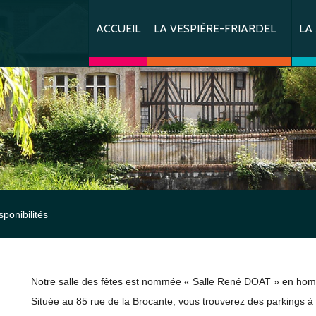
ACCUEIL
LA VESPIÈRE-FRIARDEL
LA
FERMETURE TEMPORAIRE DÉCHÈTERI
Demande de copie int
Dém
Origine du nom
Demander une copie i
Élus
Géographie et Population
Demande de copie int
Con
Champignonnière
Patrimoine
Urbanisme
Com
Éc
Château et Chapelle de La Vespière
Randonnées et Activités
Tourisme
Informations utiles -É
CAL
Re
Éq
Églises de La Vespière et Friardel
Espaces « À vivre »
Démarches diverses
Équ
Pé
An
Bi
Hôtel et Camping
Éle
Re
La
sponibilités
Arr
Tr
Lu
La
Le
Jo
Notre salle des fêtes est nommée « Salle René DOAT » en hom
Située au 85 rue de la Brocante, vous trouverez des parkings à