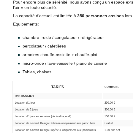
Pour encore plus de sérénité, nous avons conçu un espace extér
l’air » en toute sécurité.
La capacité d’accueil est limitée à
250 personnes assises
lors 
Équipements:
chambre froide / congélateur / réfrigérateur
percolateur / cafetières
armoires chauffe-assiette + chauffe-plat
micro-onde / lave-vaisselle / piano de cuisine
Tables, chaises
TARIFS
COMMUNE
PARTICULIER
Location d’1 jour
250.00 €
Location de 2 jours
300.00 €
Location d’1 jour en semaine (de lundi à jeudi)
150.00 €
Location de couvert Design Ordinaire-uniquement aux particuliers
Gratuit
Location de couvert Design Supérieur-uniquement aux particuliers
1.00 €/le set