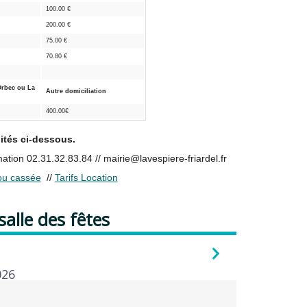
100.00 €
200.00 €
75.00 €
70.80 €
Orbec ou La
Autre domiciliation
400.00€
lités ci-dessous.
tion 02.31.32.83.84 // mairie@lavespiere-friardel.fr
 ou cassée
//
Tarifs Location
 salle des fêtes
026