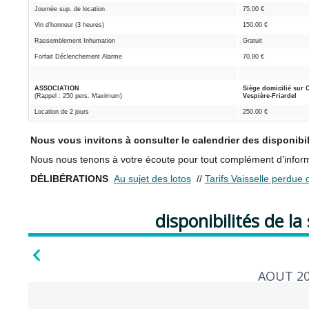
Journée sup. de location
75.00 €
Vin d’honneur (3 heures)
150.00 €
Rassemblement Inhumation
Gratuit
Forfait Déclenchement Alarme
70.80 €
ASSOCIATION
Siège domicilié sur 
(Rappel : 250 pers. Maximum)
Vespière-Friardel
Location de 2 jours
250.00 €
Nous vous invitons à consulter le calendrier des disponibi
Nous nous tenons à votre écoute pour tout complément d’informa
DÉLIBÉRATIONS
Au sujet des lotos
//
Tarifs Vaisselle perdue
disponibilités de la
AOUT 2