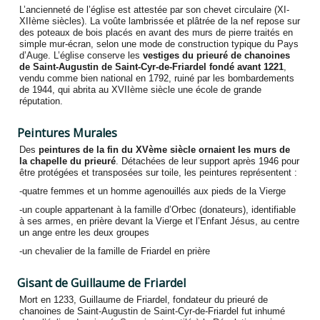
L’ancienneté de l’église est attestée par son chevet circulaire (XI-
XIIème siècles). La voûte lambrissée et plâtrée de la nef repose sur
des poteaux de bois placés en avant des murs de pierre traités en
simple mur-écran, selon une mode de construction typique du Pays
d’Auge. L’église conserve les
vestiges du prieuré de chanoines
de Saint-Augustin de Saint-Cyr-de-Friardel fondé avant 1221
,
vendu comme bien national en 1792, ruiné par les bombardements
de 1944, qui abrita au XVIIème siècle une école de grande
réputation.
Peintures Murales
Des
peintures de la fin du XVème siècle ornaient les murs de
la chapelle du prieuré
. Détachées de leur support après 1946 pour
être protégées et transposées sur toile, les peintures représentent :
-quatre femmes et un homme agenouillés aux pieds de la Vierge
-un couple appartenant à la famille d’Orbec (donateurs), identifiable
à ses armes, en prière devant la Vierge et l’Enfant Jésus, au centre
un ange entre les deux groupes
-un chevalier de la famille de Friardel en prière
Gisant de Guillaume de Friardel
Mort en 1233, Guillaume de Friardel, fondateur du prieuré de
chanoines de Saint-Augustin de Saint-Cyr-de-Friardel fut inhumé