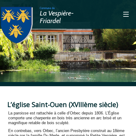
Commune de
La Vespière-
Friardel
>
L’église Saint-Ouen (XVIIIème siècle)
La paroisse est rattachée à celle d’Orbec depuis 1806. L’Église
comporte une charpente en bois très ancienne en arc brisé et un
magnifique retable de bois sculpté.
En contrebas, vers Orbec, l’ancien Presbytère construit au 18ème
siècle par la famille Du Merle, et surnommé la Petite Vespière, est