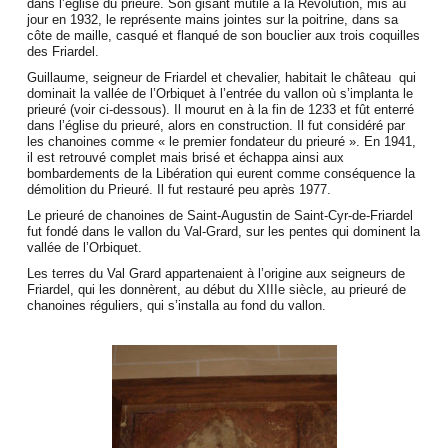
dans l’église du prieuré. Son gisant mutilé à la Révolution, mis au
jour en 1932, le représente mains jointes sur la poitrine, dans sa
côte de maille, casqué et flanqué de son bouclier aux trois coquilles
des Friardel.
Guillaume, seigneur de Friardel et chevalier, habitait le château qui
dominait la vallée de l’Orbiquet à l’entrée du vallon où s’implanta le
prieuré (voir ci-dessous). Il mourut en à la fin de 1233 et fût enterré
dans l’église du prieuré, alors en construction. Il fut considéré par
les chanoines comme « le premier fondateur du prieuré ». En 1941,
il est retrouvé complet mais brisé et échappa ainsi aux
bombardements de la Libération qui eurent comme conséquence la
démolition du Prieuré. Il fut restauré peu après 1977.
Le prieuré de chanoines de Saint-Augustin de Saint-Cyr-de-Friardel
fut fondé dans le vallon du Val-Grard, sur les pentes qui dominent la
vallée de l’Orbiquet.
Les terres du Val Grard appartenaient à l’origine aux seigneurs de
Friardel, qui les donnèrent, au début du XIIIe siècle, au prieuré de
chanoines réguliers, qui s’installa au fond du vallon.