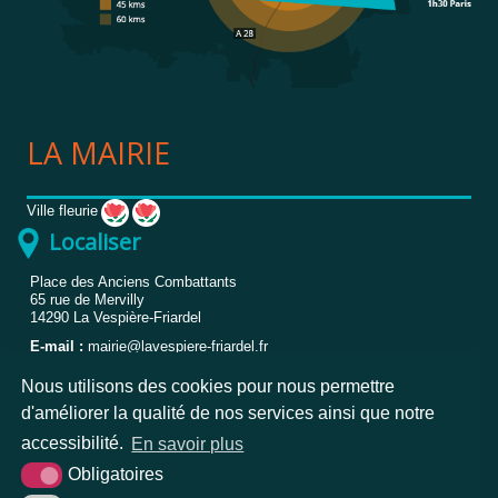
LA MAIRIE
Ville fleurie
Localiser
Place des Anciens Combattants
65 rue de Mervilly
14290
La Vespière-Friardel
E-mail :
mairie@lavespiere-friardel.fr
Téléphone :
02.31.32.83.84
Nous utilisons des cookies pour nous permettre
Horaires*
d'améliorer la qualité de nos services ainsi que notre
accessibilité.
En savoir plus
Lundi
8h30-12h30 et 13h30-17h
Mardi
8h30-12h30 et 13h30-17h
Obligatoires
Mercredi
8h30-12h30 et 13h30-17h