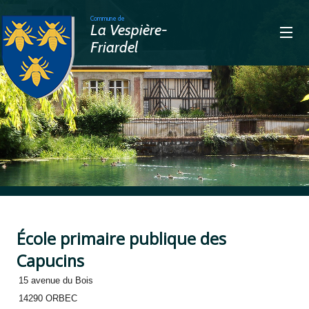
Commune de
La Vespière-
Friardel
>
École primaire publique des
Capucins
15 avenue du Bois
14290 ORBEC